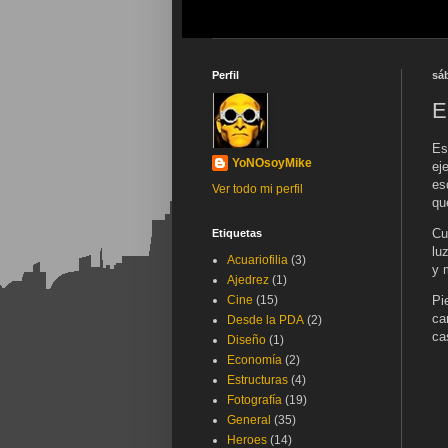
Perfil
sá
E
Es
YoNOsoyMike
ej
es
Ver todo mi perfil
qu
Cu
Etiquetas
lu
Acuariofilia
(3)
y 
Ajedrez
(1)
Cine
(15)
Pi
ca
Desde la PDA
(2)
ca
Diseño
(1)
Economía
(2)
Estructuras
(4)
Fotografía
(19)
General
(35)
Heroes
(14)