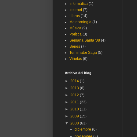
Informática
(1)
Internet
(7)
Libros
(14)
Meteorología
(1)
Música
(9)
Política
(3)
Semana Santa '08
(4)
Series
(7)
Terminator Saga
(5)
Viñetas
(6)
Archivo del blog
►
2014
(1)
►
2013
(6)
►
2012
(7)
►
2011
(23)
►
2010
(11)
►
2009
(15)
▼
2008
(63)
►
diciembre
(6)
►
noviembre
(3)