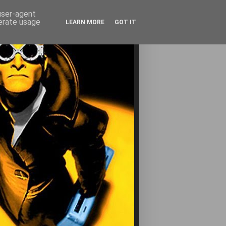
 user-agent
nerate usage
LEARN MORE
GOT IT