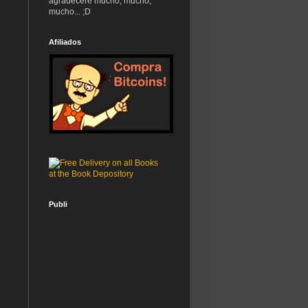
agradeceré mucho, mucho,
mucho... ;D
Afiliados
Publi