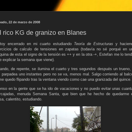
bado, 22 de marzo de 2008
l rico KG de granizo en Blanes
toy encerrado en mi cuarto estudiando
Teoría de Estructuras
y hacien
ercicios de calculo de tensiones en zapatas (todavía no sé porqué en u
quina de esta el signo de la tensión es ++ y en la otra -+, Estefan me lo tend
e explicar la semana que viene).
ando, de repente, se ilumina el cuarto y tres segundos después un trueno, 
z parpadea uno instantes pero no se va, menos mal. Salgo corriendo al balc
me quedo flipando tras la ventana viendo como cae una granizada del quince.
enso en la gente que se ha ido de vacaciones y no puedo evitar unas cuant
rcajadas, menuda Semana Santa, que bien que he hecho de quedarme 
sa, calentito, estudiando.