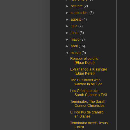
►
octubre
(2)
►
septiembre
(3)
►
agosto
(4)
►
julio
(7)
►
junio
(5)
►
mayo
(8)
►
abril
(16)
▼
marzo
(9)
Romper el cerdito
(Etgar Keret)
Extrañando a Kissinger
(Etgar Keret)
The Bus driver who
wanted to be God
Les Cròniques de
Sarah Connor a TV3
Terminator: The Sarah
Connor Chronicles
El rico KG de granizo
en Blanes
Terminator meets Jesus
Christ