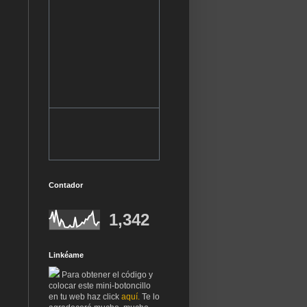
Contador
1,342
Linkéame
Para obtener el código y
colocar este mini-botoncillo
en tu web haz click
aquí.
Te lo