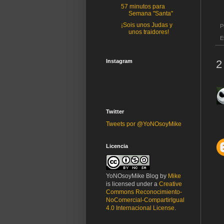
57 minutos para
Semana "Santa"
¡Sois unos Judas y
P
unos traidores!
E
Instagram
2
Twitter
Tweets por @YoNOsoyMike
Licencia
YoNOsoyMike Blog
by
Mike
is licensed under a
Creative
Commons Reconocimiento-
NoComercial-CompartirIgual
4.0 Internacional License
.