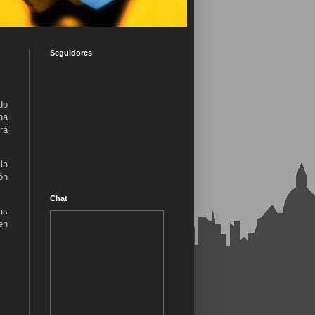
Seguidores
do
na
rá
la
ón
Chat
as
en