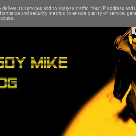
deliver its services and to analyze traffic. Your IP address and
formance and security metrics to ensure quality of service, ge
 abuse.