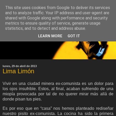
This site uses cookies from Google to deliver its services
and to analyze traffic. Your IP address and user-agent are
shared with Google along with performance and security
metrics to ensure quality of service, generate usage
statistics, and to detect and address abuse.
LEARN MORE
GOT IT
lunes, 29 de abril de 2013
Lima Limón
Vivir en una ciudad minera ex-comunista es un dolor para
los ojos insufrible. Estos, al final, acaban sufriendo de una
miopía provocada por tal de no querer mirar más allá de
donde pisan tus pies.
Es por eso que en “casa” nos hemos planteado rediseñar
nuestro pisito ex-comunista. La cocina ha sido la primera