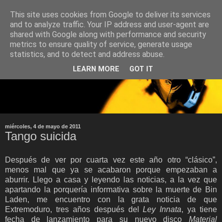
This site uses cookies from Google to deliver its services
and to analyze traffic. Your IP address and user-agent are
shared with Google along with performance and security
metrics to ensure quality of service, generate usage
statistics, and to detect and address abuse.
LEARN MORE
GOT IT
miércoles, 4 de mayo de 2011
Tango suicida
Después de ver por cuarta vez este año otro “clásico”,
menos mal que ya se acabaron porque empezaban a
aburrir. Llego a casa y leyendo las noticias, a la vez que
apartando la porquería informativa sobre la muerte de Bin
Laden, me encuentro con la grata noticia de que
Extremoduro, tres años después del
Ley Innata
, ya tiene
fecha de lanzamiento para su nuevo disco
Material